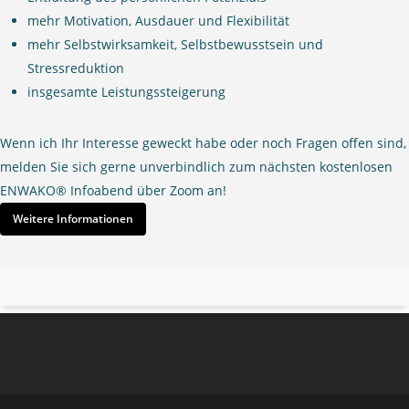
ADS/ADHS
Schwindel und Übelkeit
Koordinationsprobleme bspw. beim Jonglieren oder
mehr Motivation, Ausdauer und Flexibilität
unterschlagene Beine und W-Sitz
Gleichgewichtsprobleme und ungünstige Körperhaltung
Tanzen
mehr Selbstwirksamkeit, Selbstbewusstsein und
nach vorne gebeugte Haltung oder zurückgelehnt mit
Ungeschicklichkeit
Buchstabendreher (b-d-p-q) & Zahlendreher (12 – 21)
Stressreduktion
gestreckten Beinen
langsames Lesen/Schreiben
insgesamte Leistungssteigerung
unregelmäßiges Schriftbild, d.h. Buchstaben kippen in
verschiedene Richtungen
Wenn ich Ihr Interesse geweckt habe oder noch Fragen offen sind,
eingeschränkte Konzentration und Aufmerksamkeit sowie
melden Sie sich gerne unverbindlich zum nächsten kostenlosen
Ausdauer
ENWAKO® Infoabend über Zoom an!
beim Sitzen ein Bein unterschlagen
Weitere Informationen